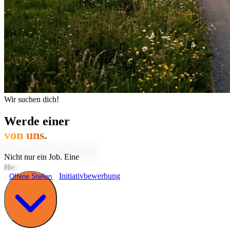
Wir suchen dich!
Werde einer
von uns.
Nicht nur ein Job. Eine
H
e
r
z
e
n
s
s
a
c
h
e
Initiativbewerbung
Offene Stellen